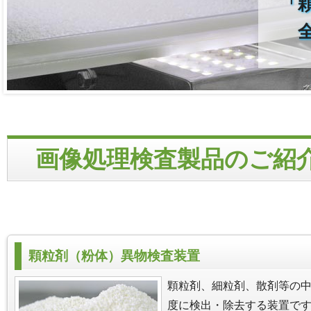
「
全
画像処理検査製品のご紹
顆粒剤（粉体）異物検査装置
顆粒剤、細粒剤、散剤等の
度に検出・除去する装置で