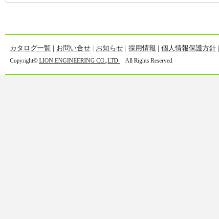
生産終了とメンテナ
2019/12
VISCANNER PRC5500
カタログ一覧
|
お問い合せ
|
お知らせ
|
採用情報
|
個人情報保護方針
Copyright©
LION ENGINEERING CO.,LTD.
All Rights Reserved.
生産終了とメンテナ
2018/12
VISCANNER PRC56
生産終了とメンテナ
2016/12
VISCANNER MS2500
生産終了とメンテナ
2016/06
VISCANNER HR G5T
生産終了とメンテナ